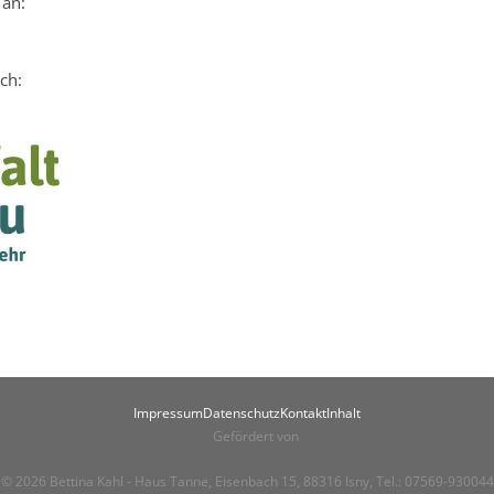
 an:
ch:
Impressum
Datenschutz
Kontakt
Inhalt
© 2026 Bettina Kahl - Haus Tanne, Eisenbach 15, 88316 Isny, Tel.: 07569-930044